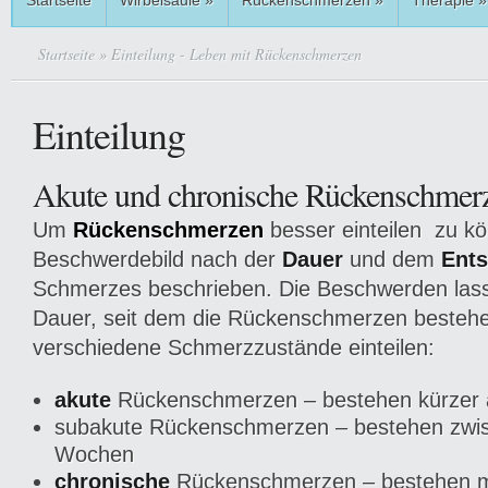
Startseite
Wirbelsäule
»
Rückenschmerzen
»
Therapie
»
Startseite
» Einteilung - Leben mit Rückenschmerzen
Einteilung
Akute und chronische Rückenschmer
Um
Rückenschmerzen
besser einteilen zu kö
Beschwerdebild nach der
Dauer
und dem
Ents
Schmerzes beschrieben. Die Beschwerden lass
Dauer, seit dem die Rückenschmerzen bestehe
verschiedene Schmerzzustände einteilen:
akute
Rückenschmerzen – bestehen kürzer 
subakute Rückenschmerzen – bestehen zwi
Wochen
chronische
Rückenschmerzen – bestehen m