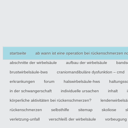
startseite
ab wann ist eine operation bei rückenschmerzen n
abschnitte der wirbelsäule
aufbau der wirbelsäule
bandsc
brustwirbelsäule-bws
craniomandibuläre dysfunktion – cmd
erkrankungen
forum
halswirbelsäule-hws
haltungss
in der schwangerschaft
individuelle ursachen
inhalt
körperliche aktivitäten bei rückenschmerzen?
lendenwirbelsä
rückenschmerzen
selbsthilfe
sitemap
skoliose
s
verletzung-unfall
verschleiß der wirbelsäule
vorbeugung