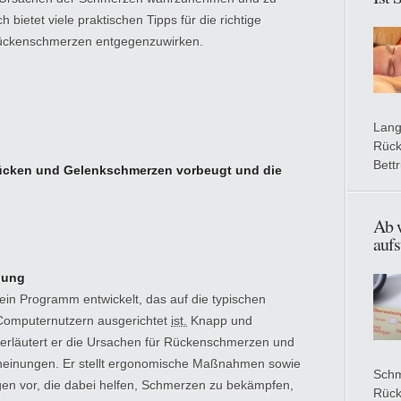
h bietet viele praktischen Tipps für die richtige
ückenschmerzen entgegenzuwirken.
Lang
Rück
Bett
cken und Gelenkschmerzen vorbeugt und die
Ab 
auf
bung
ein Programm entwickelt, das auf die typischen
Computernutzern ausgerichtet
ist.
Knapp und
t erläutert er die Ursachen für Rückenschmerzen und
heinungen. Er stellt ergonomische Maßnahmen sowie
Schm
en vor, die dabei helfen, Schmerzen zu bekämpfen,
Rück