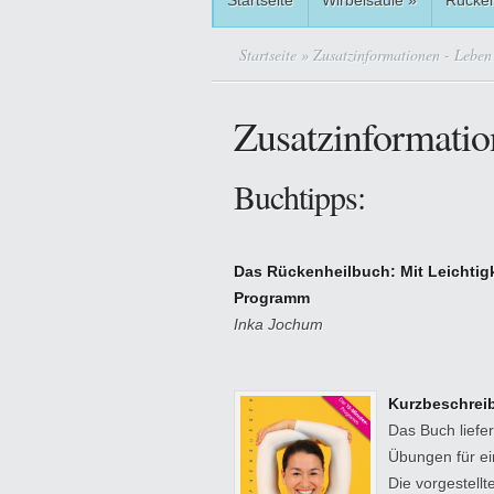
Startseite
Wirbelsäule
»
Rücke
Startseite
» Zusatzinformationen - Leben
Zusatzinformati
Buchtipps:
Das Rückenheilbuch: Mit Leichtigk
Programm
Inka Jochum
Kurzbeschrei
Das Buch liefer
Übungen für e
Die vorgestell