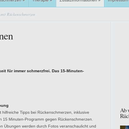
nschmerzen
»
Therapie
»
Zusatzinformationen
»
Impressum
 mit Rückenschmerzen
onen
eit für immer schmerzfrei. Das 15-Minuten-
bung
Ab w
t hilfreiche Tipps bei Rückenschmerzen, inklusive
Rüc
in 15 Minuten-Programm gegen Rückenschmerzen.
ten Übungen werden durch Fotos veranschaulicht und