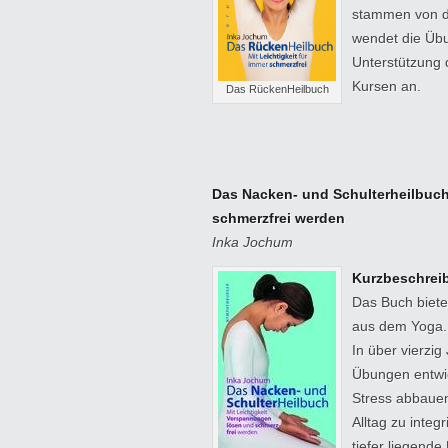
stammen von de
wendet die Übu
Unterstützung 
Kursen an.
Das RückenHeilbuch
Das Nacken- und Schulterheilbuch
schmerzfrei werden
Inka Jochum
Kurzbeschrei
Das Buch biete
aus dem Yoga.
In über vierzi
Übungen entwic
Stress abbauen
Alltag zu integ
tiefer liegen