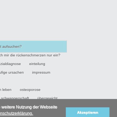
zt aufsuchen?
ich mir die rückenschmerzen nur ein?
nzialdiagnose
einteilung
ufige ursachen
impressum
n leben
osteoporose
er schwangerschaft
übergewicht
kungen
zusatzinformationen
e weitere Nutzung der Webseite
Akzeptieren
nschutzerklärung.
Impressum