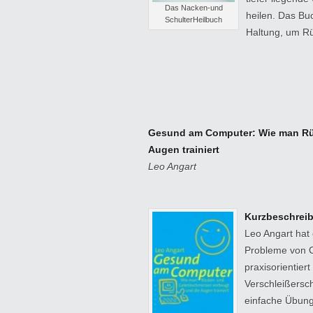
Das Nacken-und
heilen. Das Buc
SchulterHeilbuch
Haltung, um R
Gesund am Computer: Wie man Rü
Augen trainiert
Leo Angart
Kurzbeschrei
Leo Angart hat 
Probleme von 
praxisorientier
Verschleißersc
einfache Übung