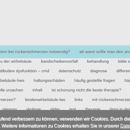
ation bei rückenschmerzen notwendig?
ab wann sollte man den ar
u der wirbelsäule
bandscheibenvorfall
behandlung
bilde 
dibuläre dysfunktion – cmd
datenschutz
diagnose
differe
rbelsäule-hws
haltungsschäden
häufig gestellte fragen
hä
elle ursachen
inhalt
ist schonung nicht die beste therapie?
chmerzen?
lendenwirbelsäule-lws
links
mit rückenschmerze
sitemap
skoliose
slider
test
therapie
tipps in d
 wirbelsäule
vorbeugung
wirbelbrüche
wirbelsäule erkran
laufend verbessern zu können, verwenden wir Cookies. Durch di
Weitere Informationen zu Cookies erhalten Sie in unserer
Date