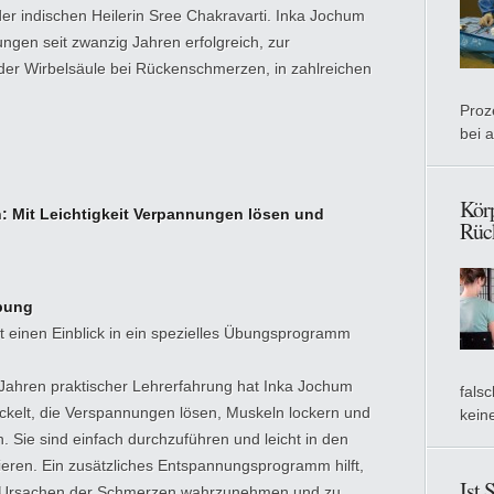
r indischen Heilerin Sree Chakravarti. Inka Jochum
ngen seit zwanzig Jahren erfolgreich, zur
der Wirbelsäule bei Rückenschmerzen, in zahlreichen
Proz
bei 
Körp
: Mit Leichtigkeit Verpannungen lösen und
Rüc
bung
t einen Einblick in ein spezielles Übungsprogramm
g Jahren praktischer Lehrerfahrung hat Inka Jochum
fals
kelt, die Verspannungen lösen, Muskeln lockern und
kein
. Sie sind einfach durchzuführen und leicht in den
rieren. Ein zusätzliches Entspannungsprogramm hilft,
Ist 
de Ursachen der Schmerzen wahrzunehmen und zu