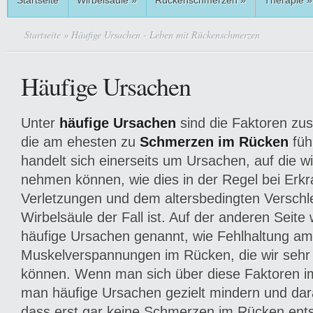
Startseite
Wirbelsäule
»
Rückenschmerzen
»
Therapie
»
Startseite
» Häufige Ursachen - Leben mit Rückenschmerzen
Häufige Ursachen
Unter
häufige Ursachen
sind die Faktoren z
die am ehesten zu
Schmerzen im Rücken
füh
handelt sich einerseits um Ursachen, auf die wi
nehmen können, wie dies in der Regel bei Erk
Verletzungen und dem altersbedingten Verschl
Wirbelsäule der Fall ist. Auf der anderen Seit
häufige Ursachen genannt, wie Fehlhaltung am 
Muskelverspannungen im Rücken, die wir sehr 
können. Wenn man sich über diese Faktoren im
man häufige Ursachen gezielt mindern und dara
dass erst gar keine Schmerzen im Rücken ent