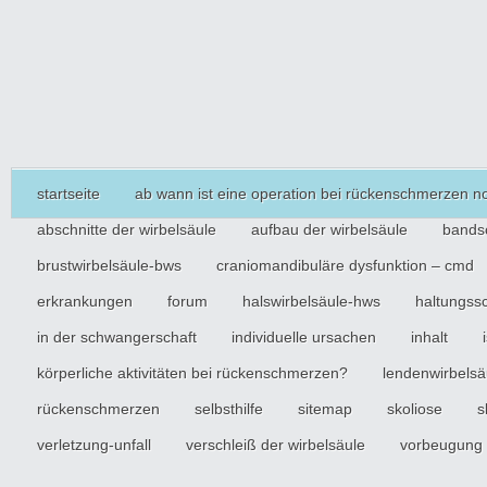
startseite
ab wann ist eine operation bei rückenschmerzen n
abschnitte der wirbelsäule
aufbau der wirbelsäule
bandsc
brustwirbelsäule-bws
craniomandibuläre dysfunktion – cmd
erkrankungen
forum
halswirbelsäule-hws
haltungss
in der schwangerschaft
individuelle ursachen
inhalt
körperliche aktivitäten bei rückenschmerzen?
lendenwirbelsä
rückenschmerzen
selbsthilfe
sitemap
skoliose
s
verletzung-unfall
verschleiß der wirbelsäule
vorbeugung